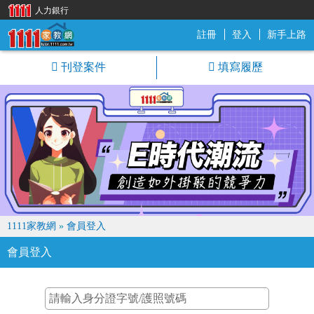
人力銀行
註冊
登入
新手上路
1111家教網
刊登案件
填寫履歷
1111家教網
»
會員登入
會員登入