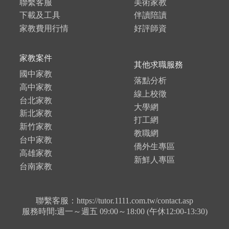
聯繫客服
美術家教
下載及工具
伴讀陪讀
家教費用行情
好評師資
家教案件
其他求職服務
國中家教
落點分析
高中家教
線上校徵
台北家教
大學網
新北家教
打工網
新竹家教
教職網
台中家教
僑外生專區
高雄家教
新鮮人專區
台南家教
聯繫客服：https://tutor.1111.com.tw/contact.asp
服務時間:週一～週五 09:00～18:00 (午休12:00-13:30)