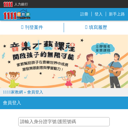
人力銀行
註冊
登入
新手上路
1111家教網
刊登案件
填寫履歷
1111家教網
»
會員登入
會員登入