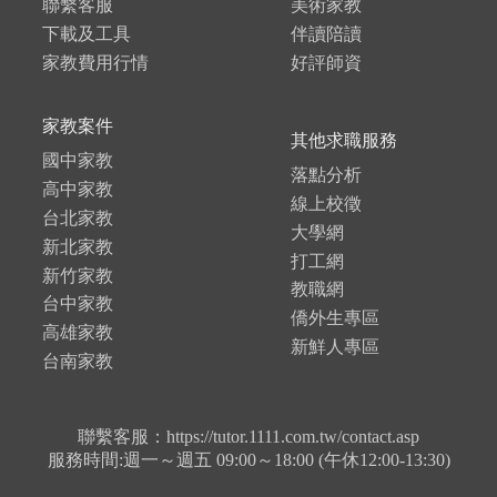
聯繫客服
美術家教
下載及工具
伴讀陪讀
家教費用行情
好評師資
家教案件
其他求職服務
國中家教
落點分析
高中家教
線上校徵
台北家教
大學網
新北家教
打工網
新竹家教
教職網
台中家教
僑外生專區
高雄家教
新鮮人專區
台南家教
聯繫客服：https://tutor.1111.com.tw/contact.asp
服務時間:週一～週五 09:00～18:00 (午休12:00-13:30)