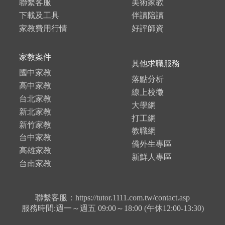
聯繫客服
美術家教
下載及工具
伴讀陪讀
家教費用行情
好評師資
家教案件
其他求職服務
國中家教
落點分析
高中家教
線上校徵
台北家教
大學網
新北家教
打工網
新竹家教
教職網
台中家教
僑外生專區
高雄家教
新鮮人專區
台南家教
聯繫客服：https://tutor.1111.com.tw/contact.asp
服務時間:週一～週五 09:00～18:00 (午休12:00-13:30)