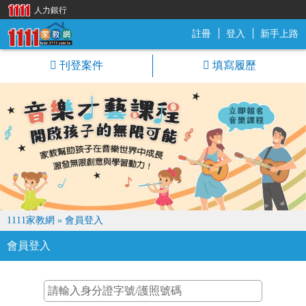
人力銀行
註冊
登入
新手上路
1111家教網
刊登案件
填寫履歷
1111家教網
»
會員登入
會員登入