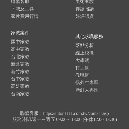
聯繫客服
美術家教
下載及工具
伴讀陪讀
家教費用行情
好評師資
家教案件
其他求職服務
國中家教
落點分析
高中家教
線上校徵
台北家教
大學網
新北家教
打工網
新竹家教
教職網
台中家教
僑外生專區
高雄家教
新鮮人專區
台南家教
聯繫客服：https://tutor.1111.com.tw/contact.asp
服務時間:週一～週五 09:00～18:00 (午休12:00-13:30)