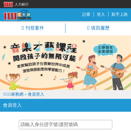
人力銀行
註冊
登入
新手上路
1111家教網
刊登案件
填寫履歷
1111家教網
»
會員登入
會員登入