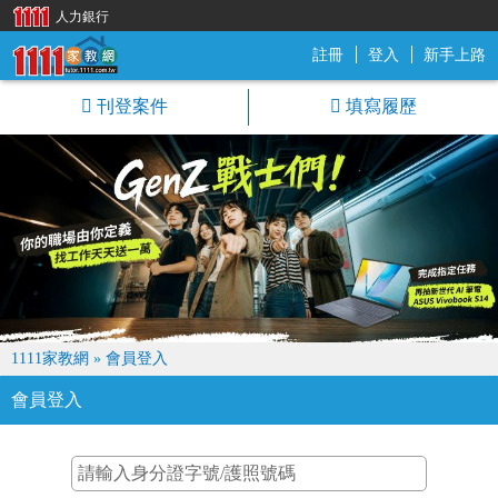
人力銀行
註冊
登入
新手上路
1111家教網
刊登案件
填寫履歷
1111家教網
»
會員登入
會員登入