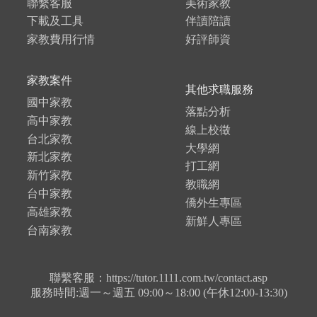
聯繫客服
美術家教
下載及工具
伴讀陪讀
家教費用行情
好評師資
家教案件
其他求職服務
國中家教
落點分析
高中家教
線上校徵
台北家教
大學網
新北家教
打工網
新竹家教
教職網
台中家教
僑外生專區
高雄家教
新鮮人專區
台南家教
聯繫客服：https://tutor.1111.com.tw/contact.asp
服務時間:週一～週五 09:00～18:00 (午休12:00-13:30)