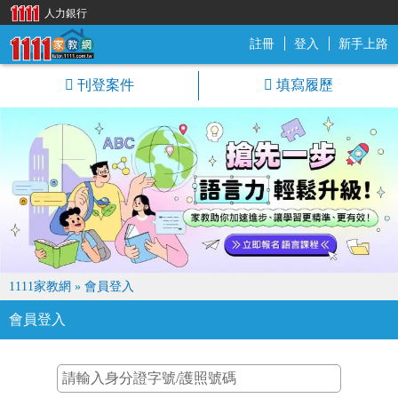
人力銀行
註冊
登入
新手上路
1111家教網
刊登案件
填寫履歷
1111家教網
»
會員登入
會員登入