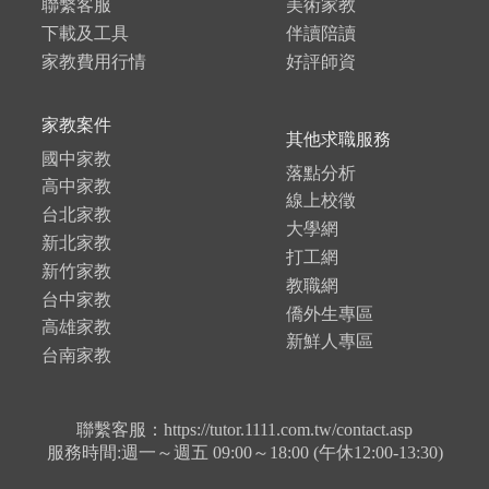
聯繫客服
美術家教
下載及工具
伴讀陪讀
家教費用行情
好評師資
家教案件
其他求職服務
國中家教
落點分析
高中家教
線上校徵
台北家教
大學網
新北家教
打工網
新竹家教
教職網
台中家教
僑外生專區
高雄家教
新鮮人專區
台南家教
聯繫客服：https://tutor.1111.com.tw/contact.asp
服務時間:週一～週五 09:00～18:00 (午休12:00-13:30)