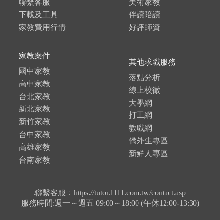
聯繫客服
美術家教
下載及工具
伴讀陪讀
家教費用行情
好評師資
家教案件
其他求職服務
國中家教
落點分析
高中家教
線上校徵
台北家教
大學網
新北家教
打工網
新竹家教
教職網
台中家教
僑外生專區
高雄家教
新鮮人專區
台南家教
聯繫客服：https://tutor.1111.com.tw/contact.asp
服務時間:週一～週五 09:00～18:00 (午休12:00-13:30)