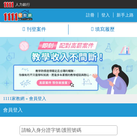
人力銀行
註冊
登入
新手上路
1111家教網
刊登案件
填寫履歷
1111家教網
»
會員登入
會員登入