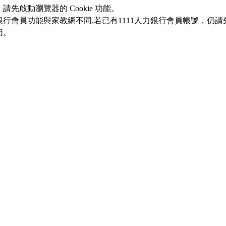
先啟動瀏覽器的 Cookie 功能。
力銀行會員功能與家教網不同,若已有1111人力銀行會員帳號，仍
用。