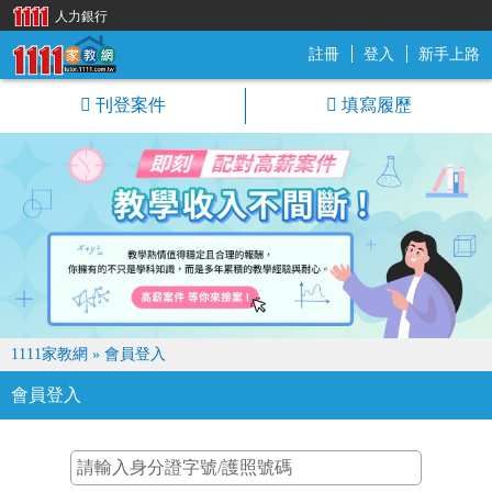
人力銀行
註冊
登入
新手上路
1111家教網
刊登案件
填寫履歷
1111家教網
»
會員登入
會員登入