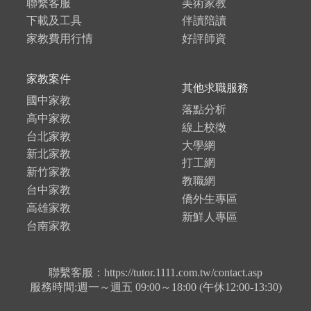
聯繫客服
美術家教
下載及工具
伴讀陪讀
家教費用行情
好評師資
家教案件
其他求職服務
國中家教
落點分析
高中家教
線上校徵
台北家教
大學網
新北家教
打工網
新竹家教
教職網
台中家教
僑外生專區
高雄家教
新鮮人專區
台南家教
聯繫客服：https://tutor.1111.com.tw/contact.asp
服務時間:週一～週五 09:00～18:00 (午休12:00-13:30)