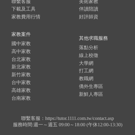
聯繫客服
美術家教
下載及工具
伴讀陪讀
家教費用行情
好評師資
家教案件
其他求職服務
國中家教
落點分析
高中家教
線上校徵
台北家教
大學網
新北家教
打工網
新竹家教
教職網
台中家教
僑外生專區
高雄家教
新鮮人專區
台南家教
聯繫客服：https://tutor.1111.com.tw/contact.asp
服務時間:週一～週五 09:00～18:00 (午休12:00-13:30)