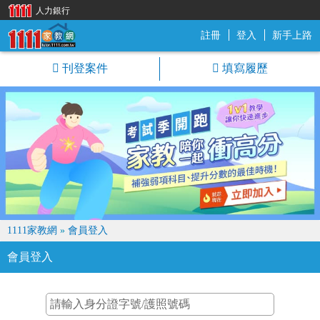
人力銀行
註冊
登入
新手上路
1111家教網
刊登案件
填寫履歷
1111家教網
»
會員登入
會員登入