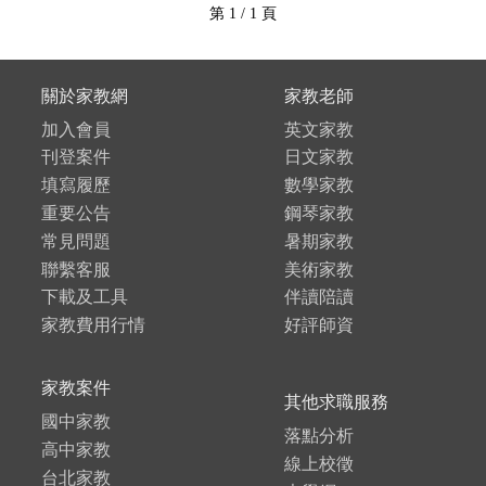
第 1 / 1 頁
關於家教網
家教老師
加入會員
英文家教
刊登案件
日文家教
填寫履歷
數學家教
重要公告
鋼琴家教
常見問題
暑期家教
聯繫客服
美術家教
下載及工具
伴讀陪讀
家教費用行情
好評師資
家教案件
其他求職服務
國中家教
落點分析
高中家教
線上校徵
台北家教