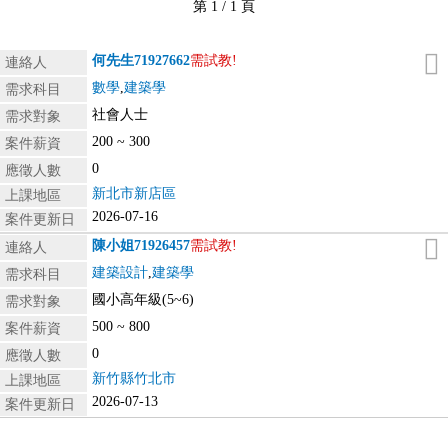
第 1 / 1 頁
何先生
71927662
需試教!
連絡人
數學
,
建築學
需求科目
社會人士
需求對象
200 ~ 300
案件薪資
0
應徵人數
新北市新店區
上課地區
2026-07-16
案件更新日
陳小姐
71926457
需試教!
連絡人
建築設計
,
建築學
需求科目
國小高年級(5~6)
需求對象
500 ~ 800
案件薪資
0
應徵人數
新竹縣竹北市
上課地區
2026-07-13
案件更新日