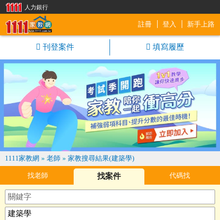
人力銀行
註冊
登入
新手上路
1111家教網
刊登案件
填寫履歷
1111家教網
»
老師
»
家教搜尋結果(建築學)
找老師
找案件
代碼找