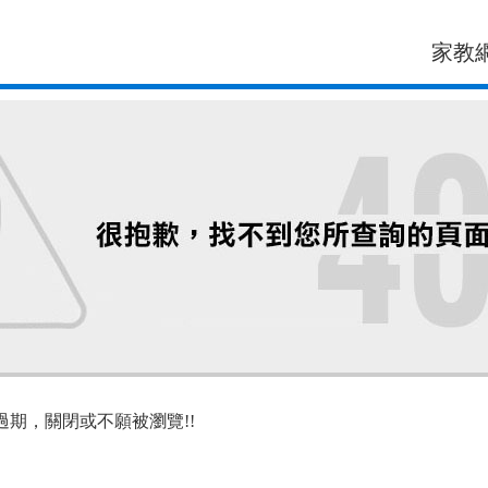
家教
過期，關閉或不願被瀏覽!!