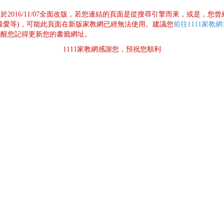
已於2016/11/07全面改版，若您連結的頁面是從搜尋引擎而來，或是，您
最愛等)，可能此頁面在新版家教網已經無法使用。建議您
前往1111家教
提醒您記得更新您的書籤網址。
1111家教網感謝您，預祝您順利