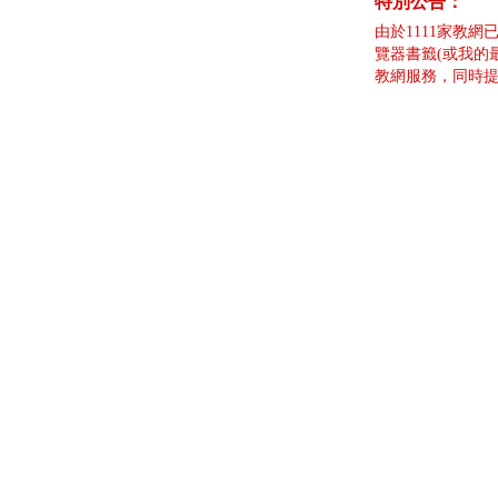
特別公告：
由於1111家教網
覽器書籤(或我的
教網服務，同時