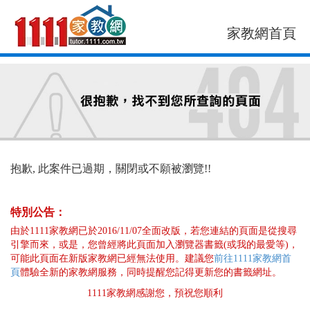
家教網首頁
找老師
找案件
抱歉, 此案件已過期，關閉或不願被瀏覽!!
特別公告：
由於1111家教網已於2016/11/07全面改版，若您連結的頁面是從搜尋
引擎而來，或是，您曾經將此頁面加入瀏覽器書籤(或我的最愛等)，
可能此頁面在新版家教網已經無法使用。建議您
前往1111家教網首
頁
體驗全新的家教網服務，同時提醒您記得更新您的書籤網址。
1111家教網感謝您，預祝您順利