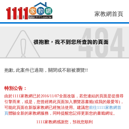
家教網首頁
找老師
找案件
抱歉, 此案件已過期，關閉或不願被瀏覽!!
特別公告：
由於1111家教網已於2016/11/07全面改版，若您連結的頁面是從搜尋
引擎而來，或是，您曾經將此頁面加入瀏覽器書籤(或我的最愛等)，
可能此頁面在新版家教網已經無法使用。建議您
前往1111家教網首
頁
體驗全新的家教網服務，同時提醒您記得更新您的書籤網址。
1111家教網感謝您，預祝您順利