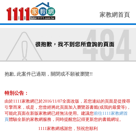
家教網首頁
找老師
找案件
抱歉, 此案件已過期，關閉或不願被瀏覽!!
特別公告：
由於1111家教網已於2016/11/07全面改版，若您連結的頁面是從搜尋
引擎而來，或是，您曾經將此頁面加入瀏覽器書籤(或我的最愛等)，
可能此頁面在新版家教網已經無法使用。建議您
前往1111家教網首
頁
體驗全新的家教網服務，同時提醒您記得更新您的書籤網址。
1111家教網感謝您，預祝您順利