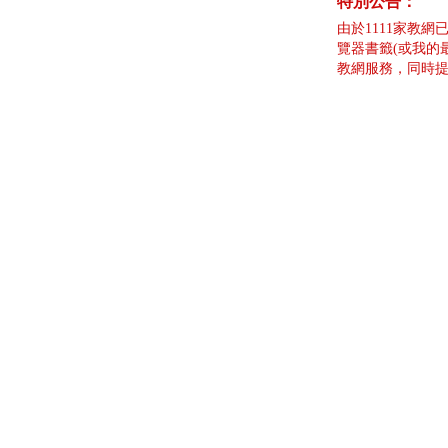
特別公告：
由於1111家教網
覽器書籤(或我的
教網服務，同時