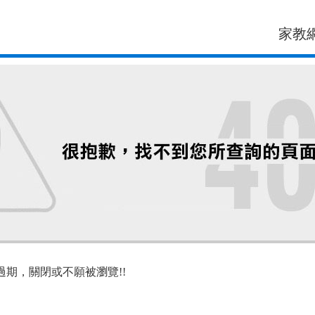
家教
過期，關閉或不願被瀏覽!!