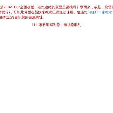
已於2016/11/07全面改版，若您連結的頁面是從搜尋引擎而來，或是，您
最愛等)，可能此頁面在新版家教網已經無法使用。建議您
前往1111家教
提醒您記得更新您的書籤網址。
1111家教網感謝您，預祝您順利