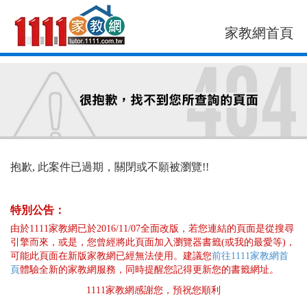
家教網首頁
找老師
找案件
抱歉, 此案件已過期，關閉或不願被瀏覽!!
特別公告：
由於1111家教網已於2016/11/07全面改版，若您連結的頁面是從搜尋
引擎而來，或是，您曾經將此頁面加入瀏覽器書籤(或我的最愛等)，
可能此頁面在新版家教網已經無法使用。建議您
前往1111家教網首
頁
體驗全新的家教網服務，同時提醒您記得更新您的書籤網址。
1111家教網感謝您，預祝您順利