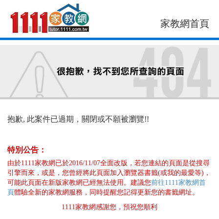
家教網首頁
找老師
找案件
抱歉, 此案件已過期，關閉或不願被瀏覽!!
特別公告：
由於1111家教網已於2016/11/07全面改版，若您連結的頁面是從搜尋
引擎而來，或是，您曾經將此頁面加入瀏覽器書籤(或我的最愛等)，
可能此頁面在新版家教網已經無法使用。建議您
前往1111家教網首
頁
體驗全新的家教網服務，同時提醒您記得更新您的書籤網址。
1111家教網感謝您，預祝您順利