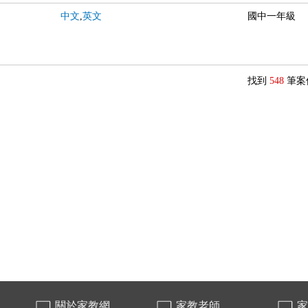
中文
,
英文
國中一年級
找到
548
筆案
關於家教網
家教老師
家