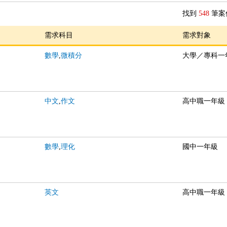
找到
548
筆案
需求科目
需求對象
數學
,
微積分
大學／專科一
中文
,
作文
高中職一年級
數學
,
理化
國中一年級
英文
高中職一年級