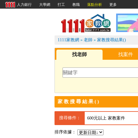
大學網
打工
教職
落點分析
更多
人力銀行
1111
1111家教網
»
老師
»
家教搜尋結果()
找老師
找案件
家教搜尋結果()
搜尋條件：
600元以上 家教案件
排序依據：